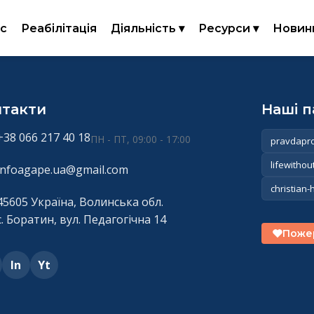
с
Реабілітація
Діяльність ▾
Ресурси ▾
Новин
нтакти
Наші 
+38 066 217 40 18
ПН - ПТ, 09:00 - 17:00
pravdapro
lifewithou
infoagape.ua@gmail.com
christian-
45605 Україна, Волинська обл.
с. Боратин, вул. Педагогічна 14
Поже
In
Yt