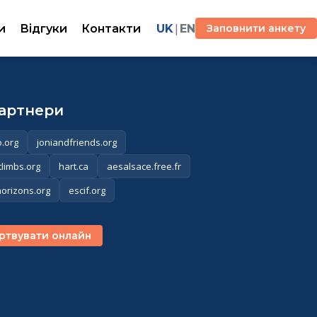
|
и
Відгуки
Контакти
UK
EN
Заповнити анкету
партнери
.org
joniandfriends.org
tlimbs.org
hart.ca
aesalsace.free.fr
horizons.org
escif.org
ртвувати онлайн